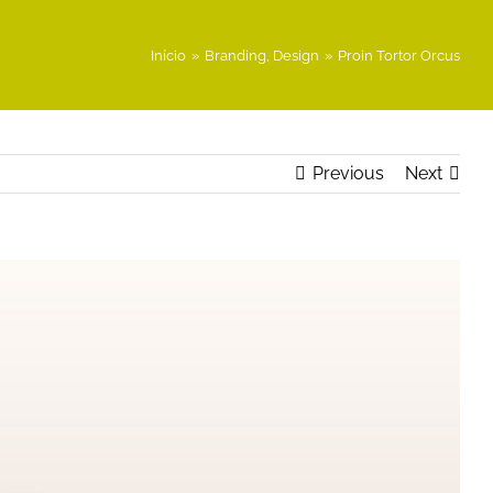
Início
»
Branding
,
Design
»
Proin Tortor Orcus
Previous
Next