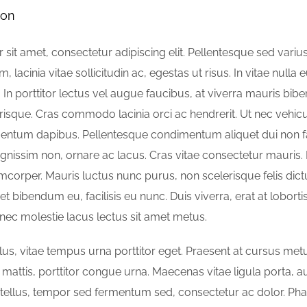
ion
sit amet, consectetur adipiscing elit. Pellentesque sed variu
em, lacinia vitae sollicitudin ac, egestas ut risus. In vitae nulla
m. In porttitor lectus vel augue faucibus, at viverra mauris b
risque. Cras commodo lacinia orci ac hendrerit. Ut nec vehicu
mentum dapibus. Pellentesque condimentum aliquet dui non f
ignissim non, ornare ac lacus. Cras vitae consectetur mauris. I
amcorper. Mauris luctus nunc purus, non scelerisque felis dic
t bibendum eu, facilisis eu nunc. Duis viverra, erat at lobortis
 nec molestie lacus lectus sit amet metus.
ellus, vitae tempus urna porttitor eget. Praesent at cursus me
 mattis, porttitor congue urna. Maecenas vitae ligula porta, 
 tellus, tempor sed fermentum sed, consectetur ac dolor. Ph