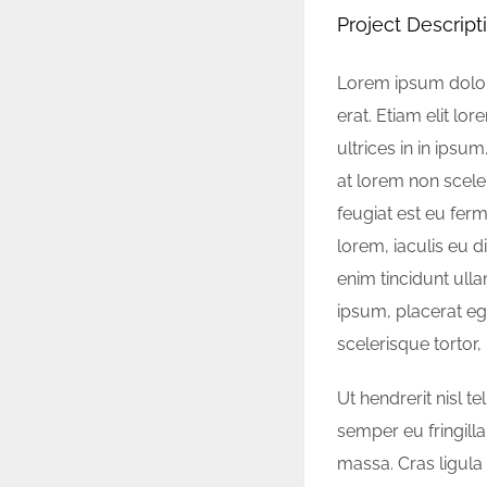
Project Descript
Lorem ipsum dolor 
erat. Etiam elit lor
ultrices in in ipsu
at lorem non scele
feugiat est eu fer
lorem, iaculis eu d
enim tincidunt ull
ipsum, placerat ege
scelerisque tortor,
Ut hendrerit nisl t
semper eu fringilla
massa. Cras ligula