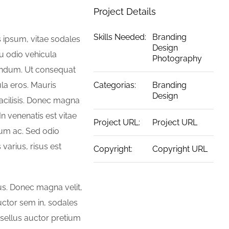
Project Details
Skills Needed:
Branding
s ipsum, vitae sodales
Design
 eu odio vehicula
Photography
ibendum. Ut consequat
la eros. Mauris
Categorias:
Branding
Design
acilisis. Donec magna
n venenatis est vitae
Project URL:
Project URL
tum ac. Sed odio
 varius, risus est
Copyright:
Copyright URL
tus. Donec magna velit,
auctor sem in, sodales
asellus auctor pretium