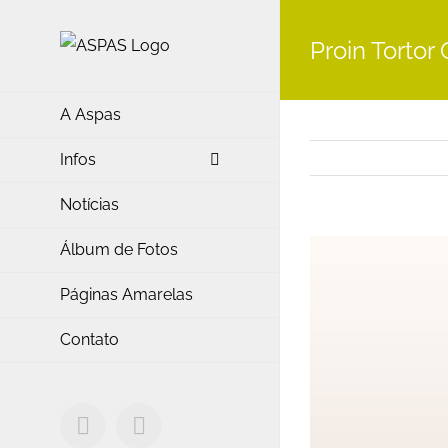
Ir
para
Proin Tortor
o
conteúdo
A Aspas
Infos
Notícias
Álbum de Fotos
View
Larger
Páginas Amarelas
Image
Contato
Facebook
E-