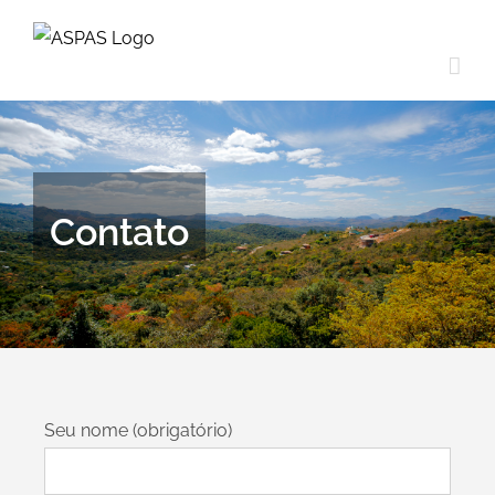
Ir
para
o
conteúdo
Contato
Seu nome (obrigatório)